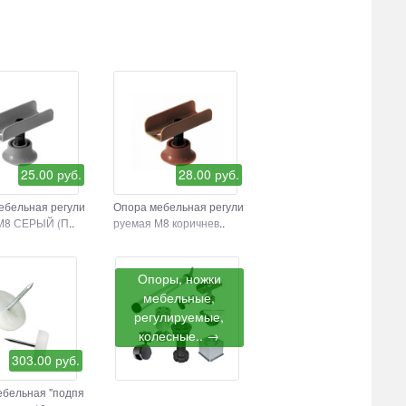
25.00 руб.
28.00 руб.
ебельная регули
Опора мебельная регули
М8 СЕРЫЙ (П
..
руемая М8 коричнев
..
Опоры, ножки
мебельные,
регулируемые,
колесные.. →
303.00 руб.
ебельная "подпя