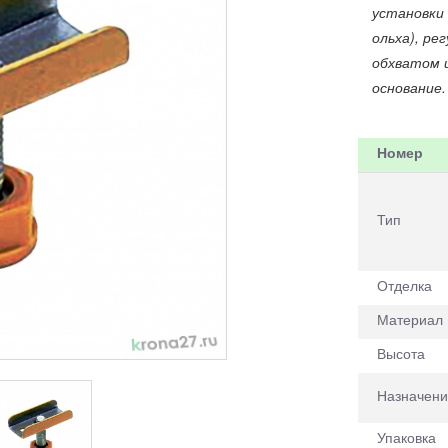
установки
ольха), ре
обхватом 
основание.
Номер
Тип
Отделка
Материал
Высота
Назначени
в корзину+
Упаковка