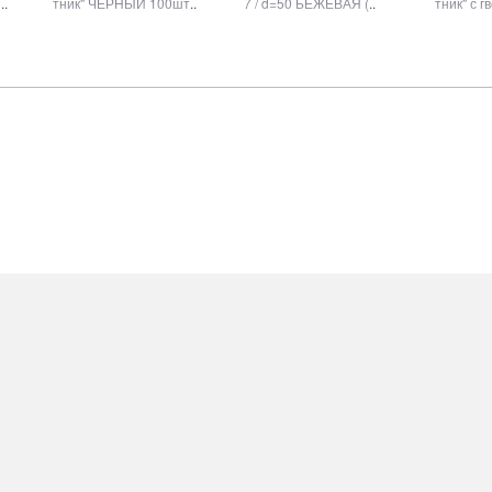
1
..
тник" ЧЕРНЫЙ 100шт
..
7 / d=50 БЕЖЕВАЯ (
..
тник" с г