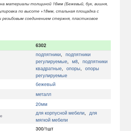
 на материалы толщиной 16мм (Бежевый, бук, вишня,
гулировка по высоте +18мм, стальная площадка с
и резьбовым соединением стержня, пластиковое
6302
подпятники
,
подпятники
регулируемые
,
м8
,
подпятники
квадратные
,
опоры
,
опоры
регулируемые
бежевый
металл
20мм
для корпусной мебели
,
для
е
мягкой мебели
300/1шт