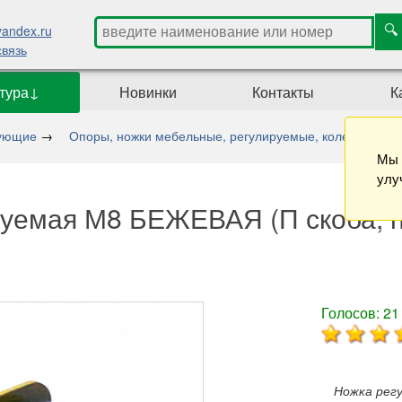
andex.ru
связь
тура↓
Новинки
Контакты
К
тующие
→
Опоры, ножки мебельные, регулируемые, колесные..
Мы 
улу
уемая М8 БЕЖЕВАЯ (П скоба, п
Голосов:
21
Ножка регу