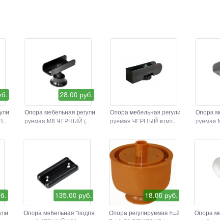
уб.
28.00 руб.
ули
Опора мебельная регули
Опора мебельная регули
Опора м
В
..
руемая М8 ЧЕРНЫЙ (
..
руемая ЧЕРНЫЙ комп
..
руемая 
б.
135.00 руб.
18.00 руб.
ули
Опора мебельная "подпя
Опора регулируемая h=2
Опора м