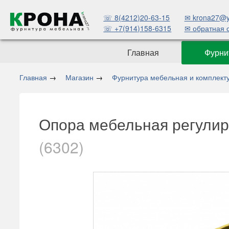
☏ 8(4212)20-63-15
✉ krona27@y
☏ +7(914)158-6315
✉ обратная 
Главная
Фурни
Главная
→
Магазин
→
Фурнитура мебельная и комплек
Опора мебельная регулир
(6302)