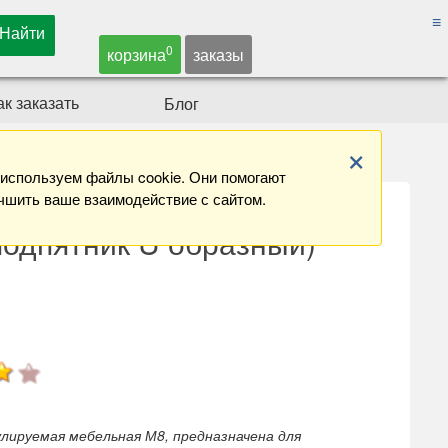
≡
0
корзина
заказы
ак заказать
Блог
×
используем файлы cookie. Они помогают
чшить ваше взаимодействие с сайтом.
одпятник U образный)
лируемая мебельная М8, предназначена для